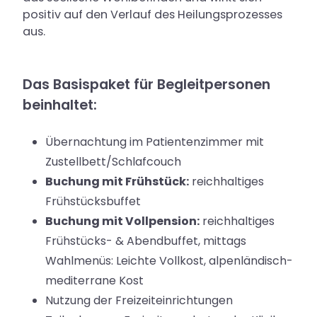
Medizin und Psychotherapie
positiv auf den Verlauf des Heilungsprozesses
aus.
Klinik für Psychotraumatologie
Urologische Praxis
Das Basispaket für Begleitpersonen
beinhaltet:
Wahlleistungen für Privatpatienten
& Selbstzahler
Übernachtung im Patientenzimmer mit
Zustellbett/Schlafcouch
Buchung mit Frühstück:
reichhaltiges
Über uns
Frühstücksbuffet
Kontakt & Anfahrt
Buchung mit Vollpension:
reichhaltiges
Frühstücks- & Abendbuffet, mittags
Karriere
Wahlmenüs: Leichte Vollkost, alpenländisch-
mediterrane Kost
Nutzung der Freizeiteinrichtungen