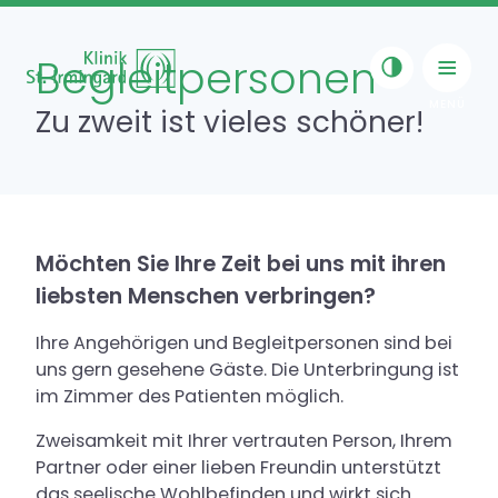
Skip to content
Begleitpersonen
Toggle navigat
Zu zweit ist vieles schöner!
Klinik für Onkologische
Rehabilitation
Möchten Sie Ihre Zeit bei uns mit ihren
liebsten Menschen verbringen?
Privatambulanz Onkologie
Ihre Angehörigen und Begleitpersonen sind bei
uns gern gesehene Gäste. Die Unterbringung ist
Klinik für Kardiologische
im Zimmer des Patienten möglich.
Rehabilitation
Zweisamkeit mit Ihrer vertrauten Person, Ihrem
Partner oder einer lieben Freundin unterstützt
Klinik für Psychosomatische
das seelische Wohlbefinden und wirkt sich