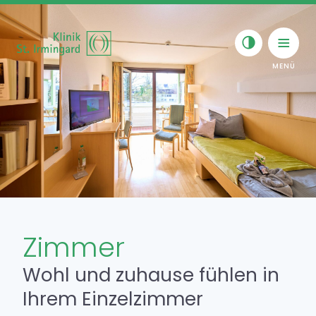
Skip to content
Toggle navigat
Aufenthalt & Entlassung
Zimmer
Zimmer
Begleitpersonen
Wohl und zuhause fühlen in
Restaurant
Ihrem Einzelzimmer
Wiener Café