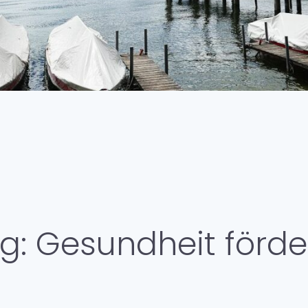
Haus
Zahl
Koop
Gesc
Qual
Ärztl
psyc
Lage
g: Gesundheit förd