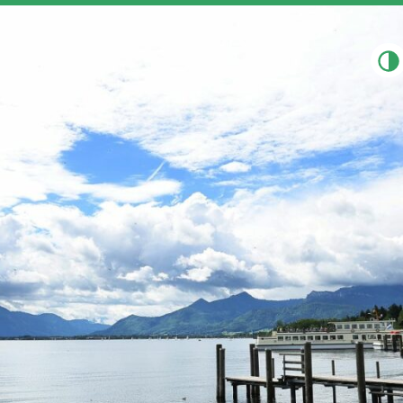
Togg
Gesc
Chef
Ober
Leitbi