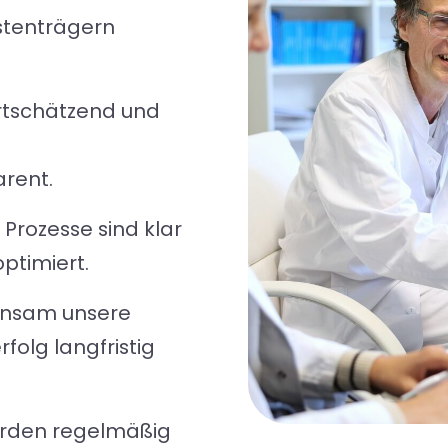
stenträgern
rtschätzend und
arent.
rozesse sind klar
ptimiert.
insam unsere
olg langfristig
erden regelmäßig