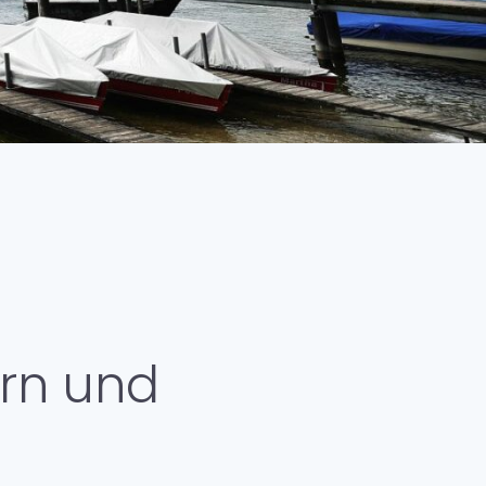
eigene Küche
en & Fakten
erationen
hichte
itätsmanagement
ich-
hotherapeutische Fortbildungen
 & Umgebung
ern und