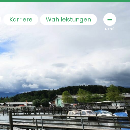
Karriere
Wahlleistungen
le navigation
häftsführung
ärzte
ärzte
ld