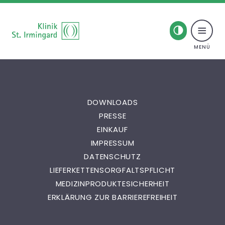
Toggle naviga
Skip to content
Übersicht Kardiologische
Rehabilitation
DOWNLOADS
PRESSE
Behandlung
EINKAUF
IMPRESSUM
Krankheitsbilder
DATENSCHUTZ
LIEFERKETTENSORGFALTSPFLICHT
Privatambulanz
MEDIZINPRODUKTESICHERHEIT
ERKLÄRUNG ZUR BARRIEREFREIHEIT
Ansprechpartner