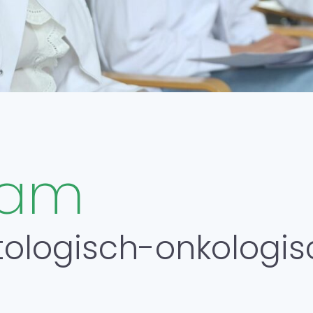
Au
Auf
Konta
Karri
eam
atologisch-onkologi