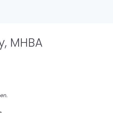
ty, MHBA
ben.
e