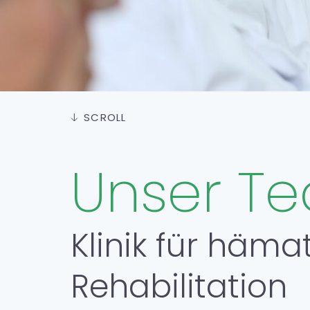
SCROLL
Unser T
Klinik für häm
Rehabilitation