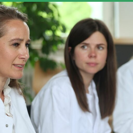
Übe
Reha
Beh
Kran
Uns