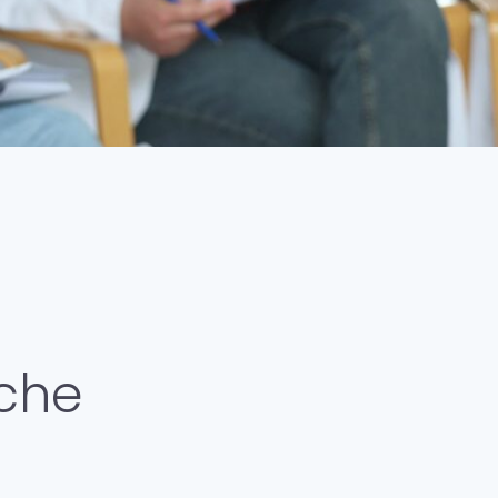
fnahmeweg
enthalt
kt & Anfahrt
ere
sche