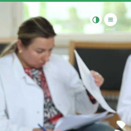
Toggle navigation
rsicht Onkologische
bilitation
andlung
kheitsbilder
er Team