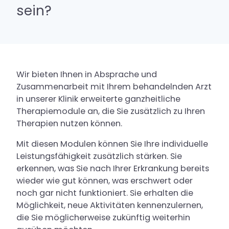
Medizin und Psychotherapie
sein?
Klinik für Psychotraumatologie
Urologische Praxis
Wir bieten Ihnen in Absprache und
Zusammenarbeit mit Ihrem behandelnden Arzt
Wahlleistungen für Privatpatienten
in unserer Klinik erweiterte ganzheitliche
& Selbstzahler
Therapiemodule an, die Sie zusätzlich zu Ihren
Therapien nutzen können.
Über uns
Mit diesen Modulen können Sie Ihre individuelle
Leistungsfähigkeit zusätzlich stärken. Sie
Kontakt & Anfahrt
erkennen, was Sie nach Ihrer Erkrankung bereits
Karriere
wieder wie gut können, was erschwert oder
noch gar nicht funktioniert. Sie erhalten die
Möglichkeit, neue Aktivitäten kennenzulernen,
die Sie möglicherweise zukünftig weiterhin